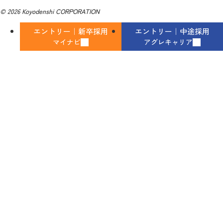
© 2026 Koyodenshi CORPORATION
エントリー｜新卒採用
エントリー｜中途採用
マイナビ
アグレキャリア
部署について
1.私たちの役割
ICT支援員担当は、県内の小中学校にICT支援員の配置を行って
います。
GIGAスクール構想下の学校現場に寄り添い、教育DXをトータル
にサポートしています。児童生徒用端末やアプリを活用した授
業の補助、「個別最適な学び」を実現するための環境整備・提
案を進めます。
教職員向けのICT研修会を企画し、最新ツールの紹介を通じて先
生方のスキルアップを支援します。また、ICT活用にはメンテナ
ンスも必須となります。ICT支援員は、ICT機器がいつでも安心
安全に利用しやすいICT環境維持と、次なる教育ICT環境への移