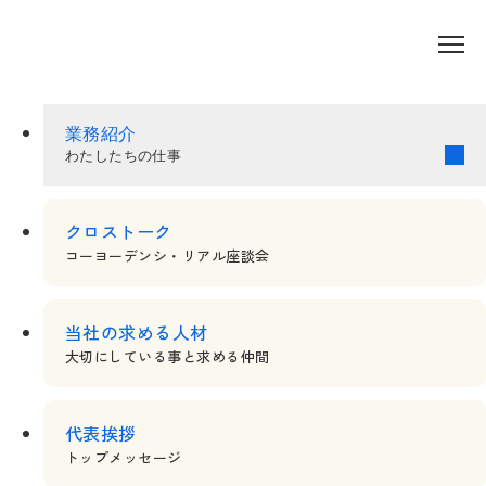
リクルートサイト
業務紹介
業務紹介
わたしたちの仕事
わたしたちの仕事
営業部門 自治体担当
クロストーク
コーヨーデンシ・リアル座談会
営業部門 文教担当
営業部門 自治体担当
営業部門 文教担当
技術部門 構築・保守担当
技術部門 構築・保守担当
当社の求める人材
技術部門 工事・保修担当
大切にしている事と求める仲間
技術部門 工事・保修担当
営業部門 ICT支援員担当
営業部門 ICT支援員担当
代表挨拶
営業部門 保守・ヘルプデスク担当
トップメッセージ
営業部門 保守・ヘルプデスク担当
営業部門 インストラクター担当
総務部門