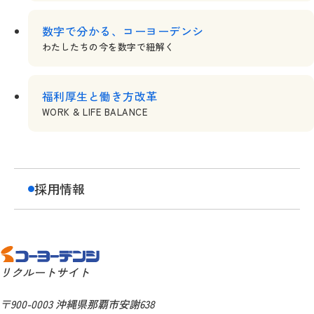
営業部門 インストラクター担当
数字で分かる、コーヨーデンシ
総務部門
わたしたちの今を数字で紐解く
営業部門 ICT支援員担当
福利厚生と働き方改革
先生のいちばん近くで、ICTの架け橋に。学校の
WORK & LIFE BALANCE
「困った」を笑顔に変える。
部署について
1日の流れ
先輩社員の声
成長のステップ
採用情報
リクルートサイト
〒900-0003 沖縄県那覇市安謝638